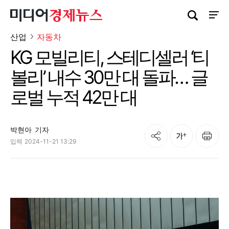
검색창 열기
사이트
산업
자동차
KG 모빌리티, 스테디셀러 ‘티
볼리’ 내수 30만 대 돌파… 글
로벌 누적 42만 대
박현아
기자
공유
인쇄
글자크기
입력
2024-11-21 13:29