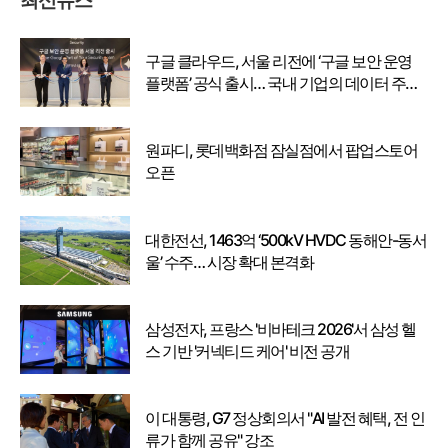
최신뉴스
구글 클라우드, 서울 리전에 ‘구글 보안 운영
플랫폼’ 공식 출시… 국내 기업의 데이터 주권
강화
원파디, 롯데백화점 잠실점에서 팝업스토어
오픈
대한전선, 1463억 ‘500kV HVDC 동해안-동서
울’ 수주… 시장 확대 본격화
삼성전자, 프랑스 '비바테크 2026'서 삼성 헬
스 기반 '커넥티드 케어' 비전 공개
이 대통령, G7 정상회의서 "AI 발전 혜택, 전 인
류가 함께 공유" 강조