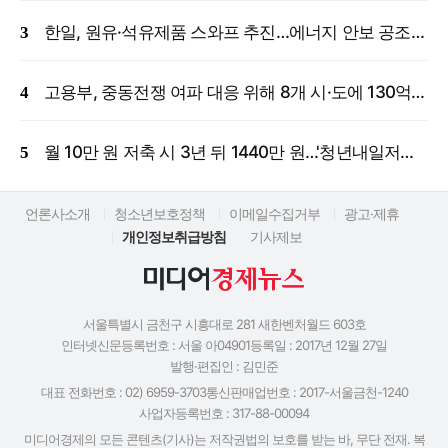
한일, 원유·석유제품 스와프 추진…에너지 안보 공조 강화
고용부, 중동전쟁 여파 대응 위해 8개 시·도에 130억 원 긴급 투입
월 10만 원 저축 시 3년 뒤 1440만 원…'청년내일저축계좌' 신규 모집
언론사소개
청소년보호정책
이메일수집거부
광고·제휴
개인정보취급방침
기사제보
서울특별시 금천구 시흥대로 281 새한벤처월드 603호
인터넷신문등록번호 : 서울 아04901
등록일 : 2017년 12월 27일
발행·편집인 : 김민준
대표 전화번호 : 02) 6959-3703
통신판매업번호 : 2017-서울금천-1240
사업자등록번호 : 317-88-00094
미디어경제의 모든 콘텐츠(기사)는 저작권법의 보호를 받는 바, 무단 전재. 복