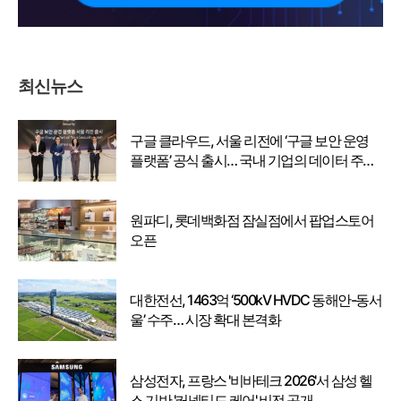
최신뉴스
구글 클라우드, 서울 리전에 ‘구글 보안 운영
플랫폼’ 공식 출시… 국내 기업의 데이터 주권
강화
원파디, 롯데백화점 잠실점에서 팝업스토어
오픈
대한전선, 1463억 ‘500kV HVDC 동해안-동서
울’ 수주… 시장 확대 본격화
삼성전자, 프랑스 '비바테크 2026'서 삼성 헬
스 기반 '커넥티드 케어' 비전 공개