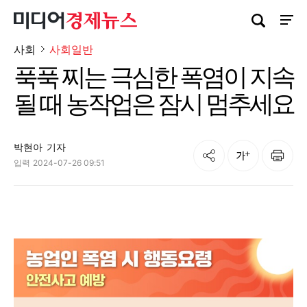
검색창 열기
사이트
사회
사회일반
푹푹 찌는 극심한 폭염이 지속
될 때 농작업은 잠시 멈추세요
박현아
기자
공유
인쇄
글자크기
입력
2024-07-26 09:51