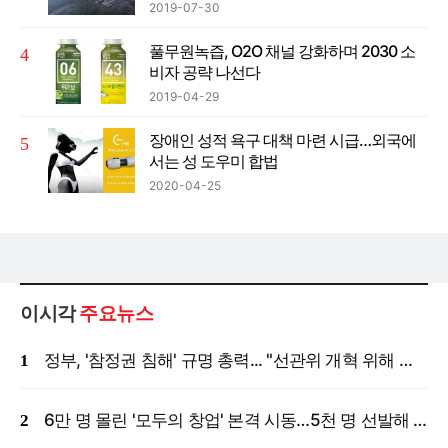
2019-07-30
풀무원녹즙, O2O 채널 강화하며 2030 소
비자 공략 나선다
2019-04-29
장애인 성적 욕구 대책 마련 시급…외국에
서는 성 도우미 합법
2020-04-25
이시각
주요뉴스
정부, '참정권 침해' 규명 총력... "선관위 개혁 위해 국정조사 등 모든 조치"
6만 명 몰린 '모두의 창업' 본격 시동…5천 명 선발해 밀착 지원