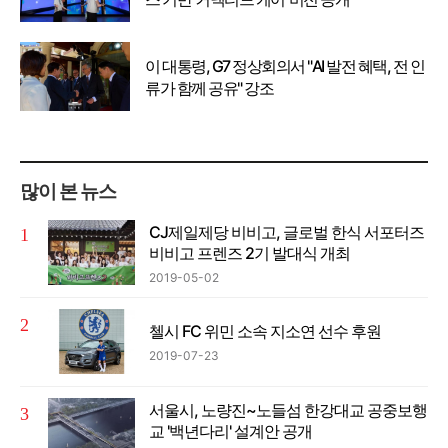
이 대통령, G7 정상회의서 "AI 발전 혜택, 전 인
류가 함께 공유" 강조
많이 본 뉴스
CJ제일제당 비비고, 글로벌 한식 서포터즈
비비고 프렌즈 2기 발대식 개최
2019-05-02
첼시 FC 위민 소속 지소연 선수 후원
2019-07-23
서울시, 노량진~노들섬 한강대교 공중보행
교 '백년다리' 설계안 공개